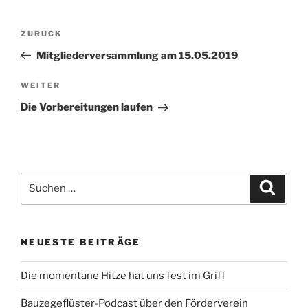
Beitragsnavigation
Vorheriger
ZURÜCK
Beitrag
Mitgliederversammlung am 15.05.2019
Nächster
WEITER
Beitrag
Die Vorbereitungen laufen
Suchen
Suche
nach:
NEUESTE BEITRÄGE
Die momentane Hitze hat uns fest im Griff
Bauzegeflüster-Podcast über den Förderverein