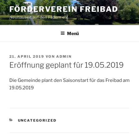
Zum
FÖRDERVEREIN FREIBAD
Inhalt
Neuhausen auf den Fildern e.V.
springen
Menü
VERÖFFENTLICHT
21. APRIL 2019
VON
ADMIN
AM
Eröffnung geplant für 19.05.2019
Die Gemeinde plant den Saisonstart für das Freibad am
19.05.2019
KATEGORIEN
UNCATEGORIZED