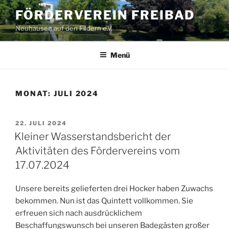
Zum
FÖRDERVEREIN FREIBAD
Inhalt
Neuhausen auf den Fildern e.V.
springen
Menü
MONAT:
JULI 2024
VERÖFFENTLICHT
22. JULI 2024
AM
Kleiner Wasserstandsbericht der
Aktivitäten des Fördervereins vom
17.07.2024
Unsere bereits gelieferten drei Hocker haben Zuwachs
bekommen. Nun ist das Quintett vollkommen. Sie
erfreuen sich nach ausdrücklichem
Beschaffungswunsch bei unseren Badegästen großer