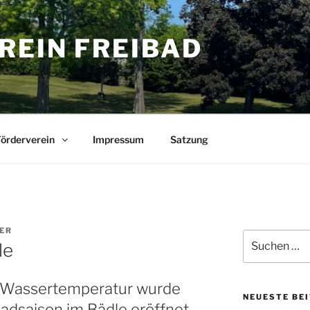
REIN FREIBAD
örderverein
Impressum
Satzung
ER
Suchen
le
nach:
ad Wassertemperatur wurde
NEUESTE BE
ibadsaison im Bädle eröffnet.