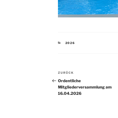
KATEGORIEN
2026
Beitragsnavigation
Vorheriger
ZURÜCK
Beitrag
Ordentliche
Mitgliederversammlung am
16.04.2026