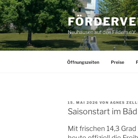
Zum
Inhalt
FÖRDERVE
springen
Neuhausen auf den Fildern e.V.
Öffnungszeiten
Preise
F
VERÖFFENTLICHT
15. MAI 2026
VON
AGNES ZELL
AM
Saisonstart im Bäd
Mit frischen 14,3 Gr
heute offiziell die Fre