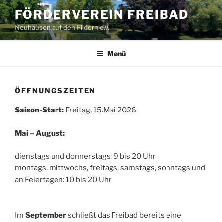
Zum
FÖRDERVEREIN FREIBAD
Inhalt
Neuhausen auf den Fildern e.V.
springen
Menü
ÖFFNUNGSZEITEN
Saison-Start:
Freitag, 15.Mai 2026
Mai – August:
dienstags und donnerstags: 9 bis 20 Uhr
montags, mittwochs, freitags, samstags, sonntags und
an Feiertagen: 10 bis 20 Uhr
Im
September
schließt das Freibad bereits eine